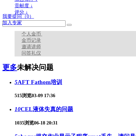
贡献度 ↓
评分 ↓
我要提问
（0）
加入专家
个人金币
金币记录
邀请讲师
问答礼仪
更多
未解决问题
5
AFT Fathom培训
515浏览
03-09 17:36
10
CEL液体失真的问题
1035浏览
06-18 20:31