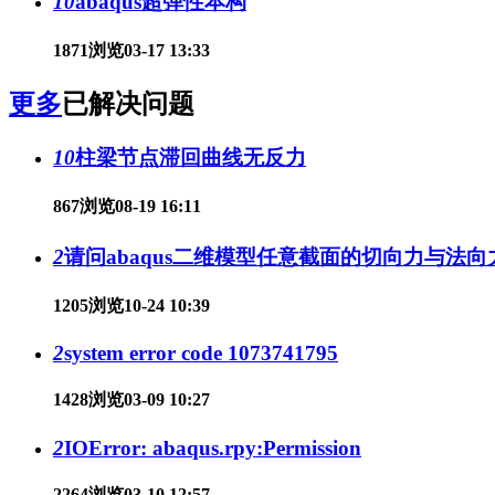
10
abaqus超弹性本构
1871浏览
03-17 13:33
更多
已解决问题
10
柱梁节点滞回曲线无反力
867浏览
08-19 16:11
2
请问abaqus二维模型任意截面的切向力与法
1205浏览
10-24 10:39
2
system error code 1073741795
1428浏览
03-09 10:27
2
IOError: abaqus.rpy:Permission
2264浏览
03-10 12:57