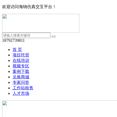
欢迎访问海纳仿真交互平台！
18792739811
首 页
项目托管
在线培训
视频专区
案例下载
兑换商城
专家问答
工作站租售
人才市场