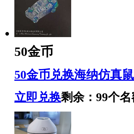
50金币
50金币兑换海纳仿真
立即兑换
剩余：99个名