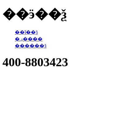
��ӭ��ѯ
��ǰ��ѯ
�ۺ����
������ѯ
400-8803423