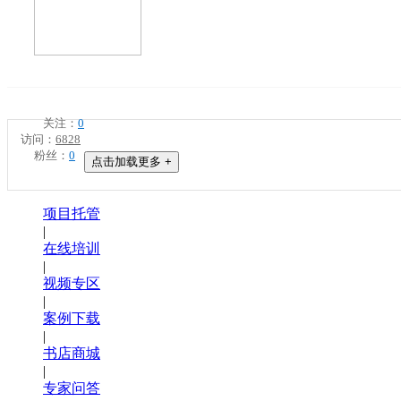
关注：
0
访问：
6828
粉丝：
0
点击加载更多 +
项目托管
|
在线培训
|
视频专区
|
案例下载
|
书店商城
|
专家问答