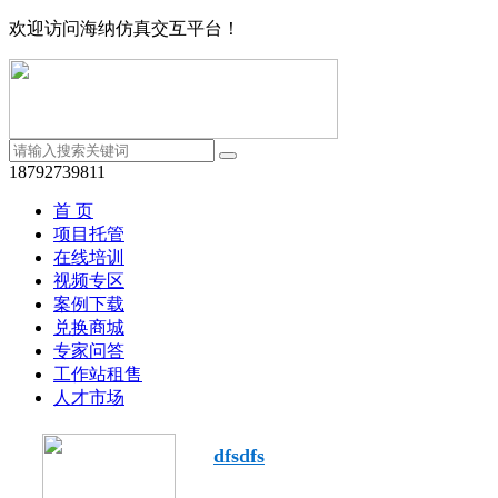
欢迎访问海纳仿真交互平台！
18792739811
首 页
项目托管
在线培训
视频专区
案例下载
兑换商城
专家问答
工作站租售
人才市场
dfsdfs