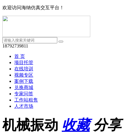
欢迎访问海纳仿真交互平台！
18792739811
首 页
项目托管
在线培训
视频专区
案例下载
兑换商城
专家问答
工作站租售
人才市场
机械振动
收藏
分享