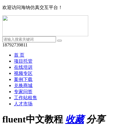
欢迎访问海纳仿真交互平台！
18792739811
首 页
项目托管
在线培训
视频专区
案例下载
兑换商城
专家问答
工作站租售
人才市场
fluent中文教程
收藏
分享