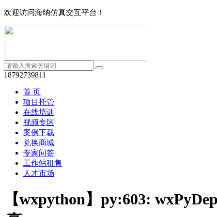
欢迎访问海纳仿真交互平台！
18792739811
首 页
项目托管
在线培训
视频专区
案例下载
兑换商城
专家问答
工作站租售
人才市场
【wxpython】py:603: wxPyDeprec