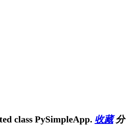
ed class PySimpleApp.
收藏
分