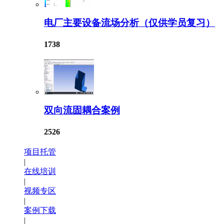
电厂主要设备流场分析（仅供学员复习）
1738
双向流固耦合案例
2526
项目托管
|
在线培训
|
视频专区
|
案例下载
|