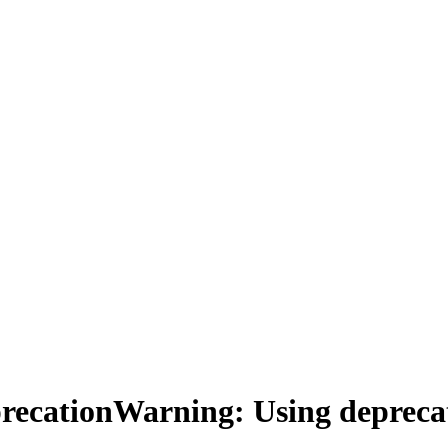
ationWarning: Using deprecat